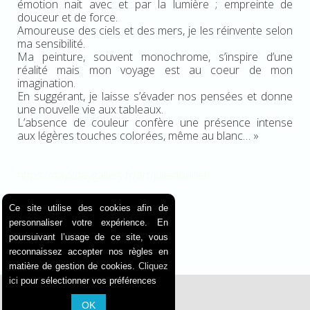
émotion nait avec et par la lumière ; empreinte de
douceur et de force.
Amoureuse des ciels et des mers, je les réinvente selon
ma sensibilité.
Ma peinture, souvent monochrome, s’inspire d’une
réalité mais mon voyage est au coeur de mon
imagination.
En suggérant, je laisse s’évader nos pensées et donne
une nouvelle vie aux tableaux.
L’absence de couleur confère une présence intense
aux légères touches colorées, même au blanc… »
https://day2daygallery.fr/art/juliedouillet/
Ce site utilise des cookies afin de
personnaliser votre expérience. En
poursuivant l’usage de ce site, vous
reconnaissez accepter nos règles en
matière de gestion de cookies.
Cliquez
ici
pour sélectionner vos préférences
OK